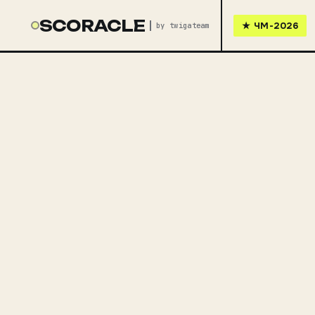
SCORACLE
★
ЧМ-2026
by twigateam