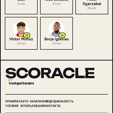
Oyarzabal
21
лет
23
лет
28
лет
25
26
Víctor Muñoz
Borja Iglesias
22
лет
32
лет
SCORACLE
BY
twigateam
ПРАВИЛА
FAQ
TG-КАНАЛ
КОНФИДЕНЦИАЛЬНОСТЬ
УСЛОВИЯ ИСПОЛЬЗОВАНИЯ
КОНТАКТЫ