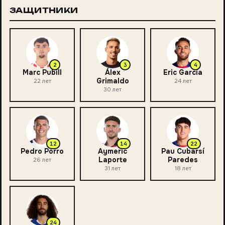
ЗАЩИТНИКИ
2
3
4
Marc Pubill
Álex
Eric García
Grimaldo
22
лет
24
лет
30
лет
12
14
22
Pedro Porro
Aymeric
Pau Cubarsí
Laporte
Paredes
26
лет
31
лет
18
лет
24