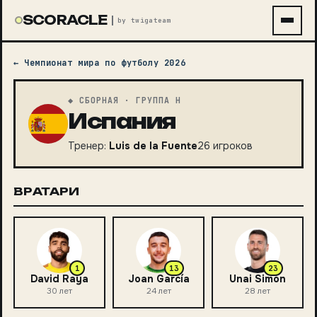
SCORACLE
by twigateam
←
Чемпионат мира по футболу 2026
◆ СБОРНАЯ
· ГРУППА H
Испания
Тренер:
Luis de la Fuente
26
игроков
ВРАТАРИ
1
13
23
David Raya
Joan García
Unai Simón
30
лет
24
лет
28
лет