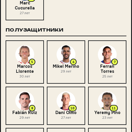
Marc
Cucurella
27
лет
ПОЛУЗАЩИТНИКИ
5
6
7
Marcos
Mikel Merino
Ferran
Llorente
Torres
29
лет
30
лет
25
лет
8
10
11
Fabián Ruiz
Dani Olmo
Yeremy Pino
29
лет
27
лет
23
лет