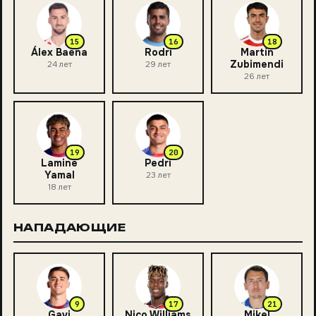
15
16
18
Álex Baena
Rodri
Martín
Zubimendi
24
лет
29
лет
26
лет
19
20
Lamine
Pedri
Yamal
23
лет
18
лет
НАПАДАЮЩИЕ
9
17
21
Gavi
Nico Williams
Mikel