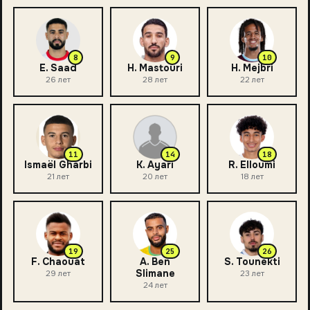
8
9
10
E. Saad
H. Mastouri
H. Mejbri
26
лет
28
лет
22
лет
11
14
18
Ismaël Gharbi
K. Ayari
R. Elloumi
21
лет
20
лет
18
лет
19
25
26
F. Chaouat
A. Ben
S. Tounekti
Slimane
29
лет
23
лет
24
лет