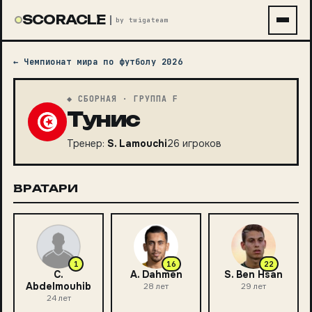
SCORACLE
by twigateam
←
Чемпионат мира по футболу 2026
◆ СБОРНАЯ
· ГРУППА F
Тунис
Тренер:
S. Lamouchi
26
игроков
ВРАТАРИ
1
16
22
C.
A. Dahmen
S. Ben Hsan
Abdelmouhib
28
лет
29
лет
24
лет