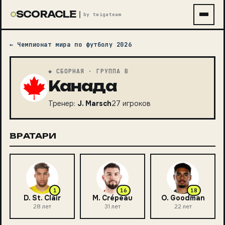
SCORACLE
by twigateam
←
Чемпионат мира по футболу 2026
◆ СБОРНАЯ
· ГРУППА B
Канада
Тренер:
J. Marsch
27
игроков
ВРАТАРИ
1
16
18
D. St. Clair
M. Crépeau
O. Goodman
28
лет
31
лет
22
лет