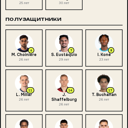
25
лет
30
лет
ПОЛУЗАЩИТНИКИ
6
7
8
M. Choinière
S. Eustáquio
I. Koné
26
лет
29
лет
23
лет
11
14
17
L. Millar
J.
T. Buchanan
Shaffelburg
26
лет
26
лет
26
лет