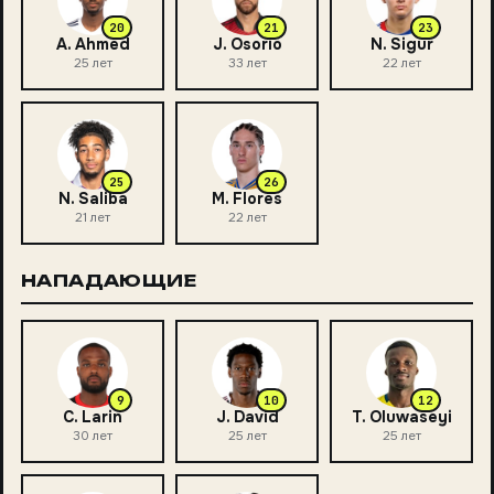
20
21
23
A. Ahmed
J. Osorio
N. Sigur
25
лет
33
лет
22
лет
25
26
N. Saliba
M. Flores
21
лет
22
лет
НАПАДАЮЩИЕ
9
10
12
C. Larin
J. David
T. Oluwaseyi
30
лет
25
лет
25
лет