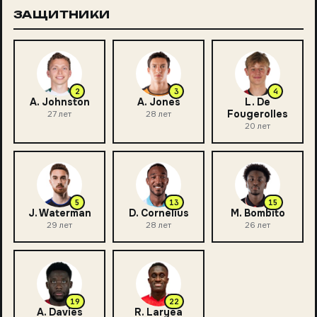
ЗАЩИТНИКИ
2
3
4
A. Johnston
A. Jones
L. De
Fougerolles
27
лет
28
лет
20
лет
5
13
15
J. Waterman
D. Cornelius
M. Bombito
29
лет
28
лет
26
лет
19
22
A. Davies
R. Laryea