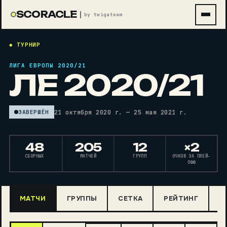
SCORACLE
by twigateam
◆ ТУРНИР
ЛИГА ЕВРОПЫ 2020/21
ЛЕ 2020/21
21 октября 2020 г. — 25 мая 2021 г.
ЗАВЕРШЁН
48
205
12
×2
СБОРНЫХ
МАТЧЕЙ
ГРУПП
ОЧКОВ ЗА ПЛЕЙ-
ОФФ
МАТЧИ
ГРУППЫ
СЕТКА
РЕЙТИНГ
Н